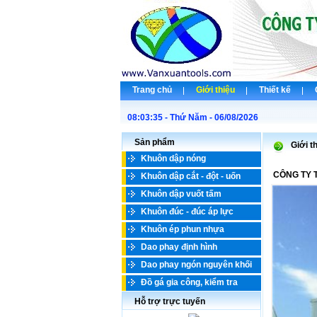
Trang chủ
Giới thiệu
Thiết kế
08:03:35 - Thứ Năm - 06/08/2026
C
Sản phẩm
Giới t
Khuôn dập nóng
CÔNG TY 
Khuôn dập cắt - đột - uốn
Khuôn dập vuốt tấm
Khuôn đúc - đúc áp lực
Khuôn ép phun nhựa
Dao phay định hình
Dao phay ngón nguyên khối
Đồ gá gia công, kiểm tra
Hỗ trợ trực tuyến