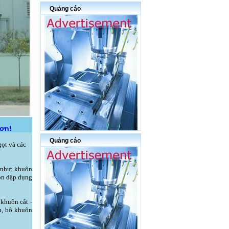
Quảng cáo
hơn!
Quảng cáo
gọt và các
 như: khuôn
uôn dập dụng
khuôn cắt -
h, bộ khuôn