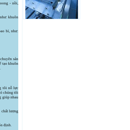
oong - nồi,
 như: khuôn
ao bì, như:
 chuyên sản
hế tạo khuôn
.
 tôi nỗ lực
ó chúng tôi
g giúp nhau
ó chất lượng
ổn định.