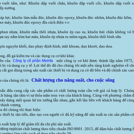
uốt tấm, như: Khuôn dập vuốt chậu, khuôn dập vuốt cốc, khuôn dập vuốt x
ếp nướng.
p lực, khuôn làm mẫu đúc, khuôn đúc epoxy, khuôn đúc nhôm, khuôn đúc kẽm,
xe máy, khuôn đúc epoxy đĩa cách điện v.v.
un nhựa, khuôn mẫu thổi nhựa, khuôn ép cao su, khuôn hút chân không vỏ b
ựa tay nắm kìm hai màu, khuôn ép nhựa rọ mõm ngựa, khuôn thổi bình sữa.
ón nguyên khối, dao phay định hình, mũi khoan, dao khoét, dao doa.
ng, đồ gá kiểm tra và các dụng cụ cơ khí khác.
iên của
một công ty cơ khí được thành lập năm 1975,
Công ty cổ phần Meinfa
ết bị và dụng cụ y tế. Lợi thế đó đã cho chúng tôi một nền tảng kinh nghiệm về c
 cắt gọt dùng trong sản xuất các thiết bị và dụng cụ có độ bền và độ chính xác cao
Chất lượng cho năng suất, cho cuộc sống
 của chúng tôi là:
hấn đấu cung cấp các sản phẩm có chất lượng toàn cầu với giá cả hợp lý. Chúng
ch hàng tận tâm vì sự thỏa mãn tron vẹn của khách hàng. Cùng với phương châm đ
xây dựng mối quan hệ tin tưởng lẫn nhau, gắn kết lâu bền với khách hàng để cùn
à thịnh vượng.
ần đó chúng tôi thực hiện:
ác thiết bị tân tiến, đào tạo con người có đủ kỹ năng để sản xuất ra các sản phẩm c
n xuất hợp lý để giảm tối đa chi phí sản xuất.
chất lượng theo tiêu chuẩn ISO 9001 :2015, để đảm bảo chất lượng 
itling replicas
i trường làm việc sạch sẽ theo tiêu chuẩn 5S.