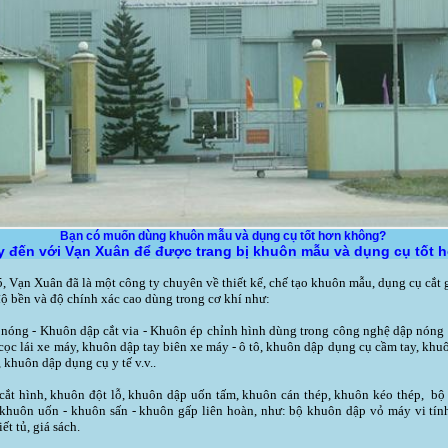
Bạn có muốn dùng khuôn mẫu và dụng cụ tốt hơn không?
 đến với Vạn Xuân để được trang bị khuôn mẫu và dụng cụ tốt 
 Vạn Xuân đã là một công ty chuyên về thiết kế, chế tạo khuôn mẫu, dụng cụ cắt 
ộ bền và độ chính xác cao dùng trong cơ khí như:
óng - Khuôn dập cắt via - Khuôn ép chỉnh hình dùng trong công nghệ dập nóng
cọc lái xe máy, khuôn dập tay biên xe máy - ô tô, khuôn dập dụng cụ cầm tay, kh
 khuôn dập dụng cụ y tế v.v..
ắt hình, khuôn đột lỗ, khuôn dập uốn tấm, khuôn cán thép, khuôn kéo thép, bộ 
 khuôn uốn - khuôn sấn - khuôn gấp liên hoàn, như: bộ khuôn dập vỏ máy vi tín
iết tủ, giá sách.