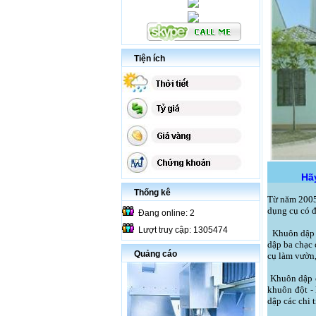
Tiện ích
Hãy
Thống kê
Từ năm 2005,
dụng cụ có đ
Đang online: 2
Lượt truy cập: 1305474
Khuôn dập n
dập ba chạc 
Quảng cáo
cụ làm vườn,
Khuôn dập c
khuôn đột -
dập các chi t