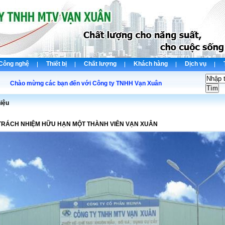
Công nghệ
Thiết bị
Chất lượng
Khách hàng
Dịch vụ
hào mừng các bạn đến với Công ty TNHH Vạn Xuân
hiệu
TRÁCH NHIỆM HỮU HẠN MỘT THÀNH VIÊN VẠN XUÂN