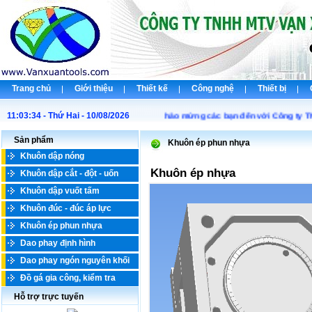
Trang chủ
Giới thiệu
Thiết kế
Công nghệ
Thiết bị
11:03:34 - Thứ Hai - 10/08/2026
Chào mừng các bạn đến với Công ty TNH
Sản phẩm
Khuôn ép phun nhựa
Khuôn dập nóng
Khuôn ép nhựa
Khuôn dập cắt - đột - uốn
Khuôn dập vuốt tấm
Khuôn đúc - đúc áp lực
Khuôn ép phun nhựa
Dao phay định hình
Dao phay ngón nguyên khối
Đồ gá gia công, kiểm tra
Hỗ trợ trực tuyến