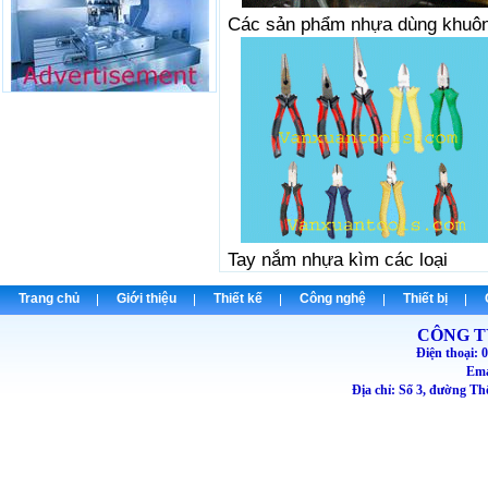
Các sản phẩm nhựa dùng khuôn
Tay nắm nhựa kìm các 
Trang chủ
Giới thiệu
Thiết kế
Công nghệ
Thiết bị
CÔNG T
Điện thoại
Emai
Địa chỉ: Số 3, đường T