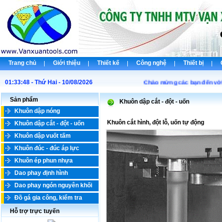
Trang chủ
Giới thiệu
Thiết kế
Công nghệ
Thiết bị
01:33:48 - Thứ Hai - 10/08/2026
Chào mừng các bạn đến với Cô
Sản phẩm
Khuôn dập cắt - đột - uốn
Khuôn dập nóng
Khuôn cắt hình, đột lỗ, uốn tự động
Khuôn dập cắt - đột - uốn
Khuôn dập vuốt tấm
Khuôn đúc - đúc áp lực
Khuôn ép phun nhựa
Dao phay định hình
Dao phay ngón nguyên khối
Đồ gá gia công, kiểm tra
Hỗ trợ trực tuyến