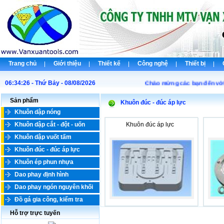
Trang chủ
Giới thiệu
Thiết kế
Công nghệ
Thiết bị
06:34:26 - Thứ Bảy - 08/08/2026
Chào mừng các bạn đến với C
Sản phẩm
Khuôn đúc - đúc áp lực
Khuôn dập nóng
Khuôn dập cắt - đột - uốn
Khuôn đúc áp lực
Khuôn dập vuốt tấm
Khuôn đúc - đúc áp lực
Khuôn ép phun nhựa
Dao phay định hình
Dao phay ngón nguyên khối
Đồ gá gia công, kiểm tra
Hỗ trợ trực tuyến