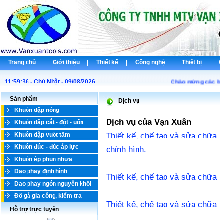
Trang chủ
Giới thiệu
Thiết kế
Công nghệ
Thiết bị
11:59:36 - Chủ Nhật - 09/08/2026
Chào mừng các bạn 
Sản phẩm
Dịch vụ
Khuôn dập nóng
Dịch vụ của Vạn Xuân
Khuôn dập cắt - đột - uốn
Thiết kế, chế tao và sửa chữa
Khuôn dập vuốt tấm
Khuôn đúc - đúc áp lực
chỉnh hình.
Khuôn ép phun nhựa
Dao phay định hình
Thiết kế, chế tao và sửa chữa 
Dao phay ngón nguyên khối
Đồ gá gia công, kiểm tra
Thiết kế, chế tạo và sửa chữa
Hỗ trợ trực tuyến