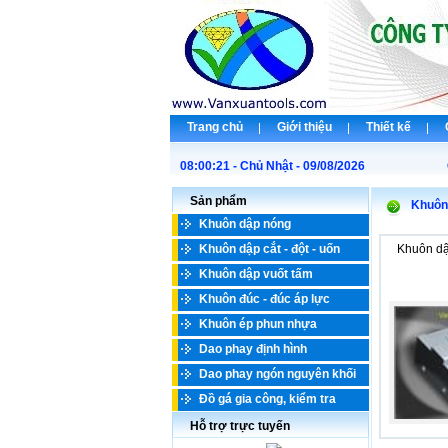
Trang chủ
Giới thiệu
Thiết kế
08:00:21 - Chủ Nhật - 09/08/2026
Chà
Sản phẩm
Khuôn
Khuôn dập nóng
Khuôn dập cắt - đột - uốn
Khuôn dậ
Khuôn dập vuốt tấm
Khuôn đúc - đúc áp lực
Khuôn ép phun nhựa
Dao phay định hình
Dao phay ngón nguyên khối
Đồ gá gia công, kiểm tra
Hỗ trợ trực tuyến