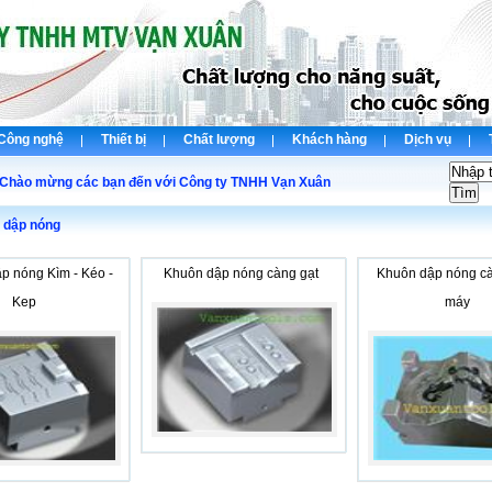
Công nghệ
Thiết bị
Chất lượng
Khách hàng
Dịch vụ
o mừng các bạn đến với Công ty TNHH Vạn Xuân
 dập nóng
p nóng Kìm - Kéo -
Khuôn dập nóng càng gạt
Khuôn dập nóng cà
Kep
máy