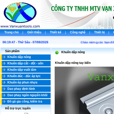
Trang chủ
Giới thiệu
Thiết kế
Công nghệ
Thiết bị
06:19:47 - Thứ Sáu - 07/08/2026
Chào mừng các bạn đến vớ
Sản phẩm
Khuôn dập nóng
Khuôn dập nóng
Khuôn dập nóng tay biên
Khuôn dập cắt - đột - uốn
Khuôn dập vuốt tấm
Khuôn đúc - đúc áp lực
Khuôn ép phun nhựa
Dao phay định hình
Dao phay ngón nguyên khối
Đồ gá gia công, kiểm tra
Hỗ trợ trực tuyến