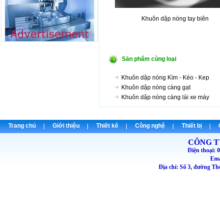
Khuôn dập nóng tay biên Phôi t
Sản phẩm cùng loại
Khuôn dập nóng Kìm - Kéo - Kep
Khuôn dập nóng càng gạt
Khuôn dập nóng càng lái xe máy
Trang chủ
Giới thiệu
Thiết kế
Công nghệ
Thiết bị
CÔNG T
Điện thoại
Emai
Địa chỉ: Số 3, đường T