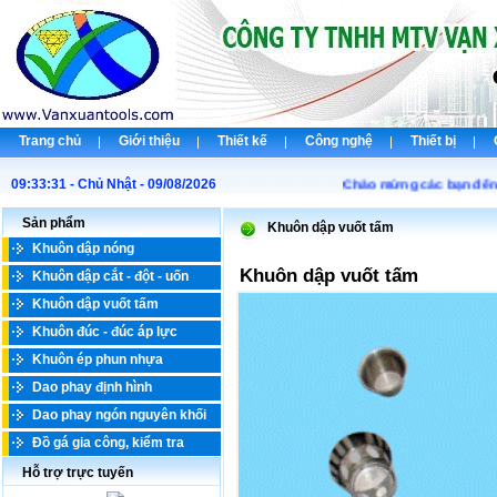
Trang chủ
Giới thiệu
Thiết kế
Công nghệ
Thiết bị
09:33:31 - Chủ Nhật - 09/08/2026
Chào mừng các bạn đến với
Sản phẩm
Khuôn dập vuốt tấm
Khuôn dập nóng
Khuôn dập vuốt tấm
Khuôn dập cắt - đột - uốn
Khuôn dập vuốt tấm
Khuôn đúc - đúc áp lực
Khuôn ép phun nhựa
Dao phay định hình
Dao phay ngón nguyên khối
Đồ gá gia công, kiểm tra
Hỗ trợ trực tuyến