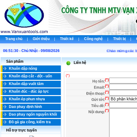
Trang chủ
Giới thiệu
Thiết kế
Công nghệ
Thiết bị
06:51:30 - Chủ Nhật - 09/08/2026
Chào mừng các bạn 
Sản phẩm
Liên hệ
Khuôn dập nóng
(*)
Khuôn dập cắt - đột - uốn
(*)
Họ tên:
Khuôn dập vuốt tấm
(*)
Email:
Khuôn đúc - đúc áp lực
(*)
Điện thoại:
(*)
Khuôn ép phun nhựa
Gửi tới:
(*)
Tiêu đề:
Dao phay định hình
(*)
Nội dung:
Dao phay ngón nguyên khối
Đồ gá gia công, kiểm tra
Hỗ trợ trực tuyến