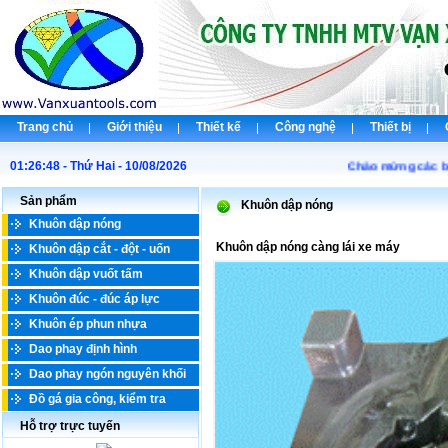
Trang chủ
Giới thiệu
Thiết kế
Công nghệ
Thiết bị
01:26:48 - Thứ Hai - 10/08/2026
Chào mừng các bạn đ
Sản phẩm
Khuôn dập nóng
Khuôn dập nóng
Khuôn dập nóng càng lái xe máy
Khuôn dập cắt - đột - uốn
Khuôn dập vuốt tấm
Khuôn đúc - đúc áp lực
Khuôn ép phun nhựa
Dao phay định hình
Dao phay ngón nguyên khối
Đồ gá gia công, kiểm tra
Hỗ trợ trực tuyến