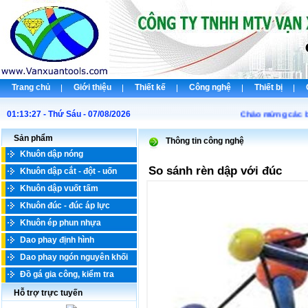
Trang chủ
Giới thiệu
Thiết kế
Công nghệ
Thiết bị
01:13:27 - Thứ Sáu - 07/08/2026
Chào mừng các bạn 
Sản phẩm
Thông tin công nghệ
Khuôn dập nóng
So sánh rèn dập với đúc
Khuôn dập cắt - đột - uốn
Khuôn dập vuốt tấm
Khuôn đúc - đúc áp lực
Khuôn ép phun nhựa
Dao phay định hình
Dao phay ngón nguyên khối
Đồ gá gia công, kiểm tra
Hỗ trợ trực tuyến