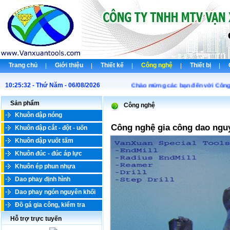
Trang chủ
Giới thiệu
Thiết kế
Công nghệ
Thiết bị
10:25:32 - Thứ Năm - 06/08/2026
Chào mừng các bạn đến với Công ty TNH
Sản phẩm
Công nghệ
Khuôn dập nóng
Công nghệ gia công dao ngu
Khuôn dập cắt - đột - uốn
Khuôn dập vuốt tấm
Khuôn đúc - đúc áp lực
Khuôn ép phun nhựa
Dao phay định hình
Dao phay ngón nguyên khối
Đồ gá gia công, kiểm tra
Hỗ trợ trực tuyến