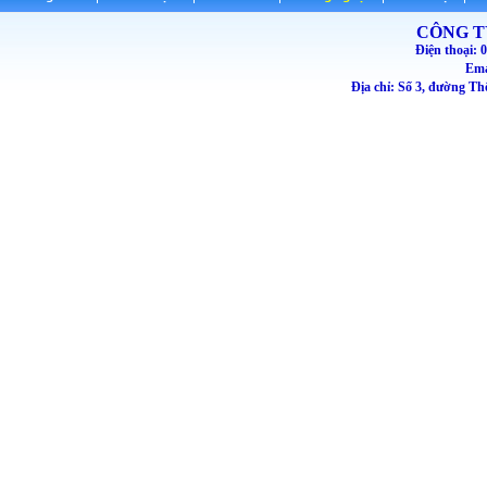
CÔNG T
Điện thoại
Emai
Địa chỉ: Số 3, đường T