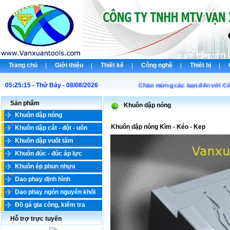
Trang chủ
Giới thiệu
Thiết kế
Công nghệ
Thiết bị
05:25:15 - Thứ Bảy - 08/08/2026
Chào mừng các bạn đến với Công
Sản phẩm
Khuôn dập nóng
Khuôn dập nóng
Khuôn dập nóng Kìm - Kéo - Kep
Khuôn dập cắt - đột - uốn
Khuôn dập vuốt tấm
Khuôn đúc - đúc áp lực
Khuôn ép phun nhựa
Dao phay định hình
Dao phay ngón nguyên khối
Đồ gá gia công, kiểm tra
Hỗ trợ trực tuyến