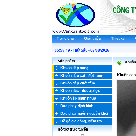
Trang chủ
Giới thiệu
Thiết kế
05:55:49 - Thứ Sáu - 07/08/2026
Chà
Sản phẩm
Khuôn
Khuôn dập nóng
Khuôn dập
Khuôn dập cắt - đột - uốn
Khuôn dập vuốt tấm
Khuôn đúc - đúc áp lực
Khuôn ép phun nhựa
Dao phay định hình
Dao phay ngón nguyên khối
Đồ gá gia công, kiểm tra
Hỗ trợ trực tuyến