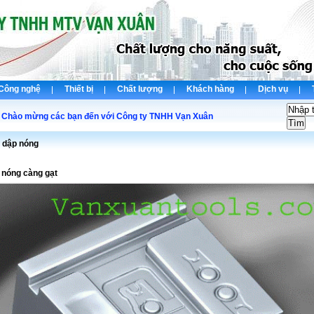
Công nghệ
Thiết bị
Chất lượng
Khách hàng
Dịch vụ
o mừng các bạn đến với Công ty TNHH Vạn Xuân
 dập nóng
 nóng càng gạt