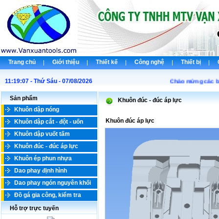
Trang chủ
Giới thiệu
Thiết kế
Công nghệ
Thiết bị
11:19:07 - Thứ Sáu - 07/08/2026
Chào mừng các bạn 
Sản phẩm
Khuôn đúc - đúc áp lực
Khuôn dập nóng
Khuôn đúc áp lực
Khuôn dập cắt - đột - uốn
Khuôn dập vuốt tấm
Khuôn đúc - đúc áp lực
Khuôn ép phun nhựa
Dao phay định hình
Dao phay ngón nguyên khối
Đồ gá gia công, kiểm tra
Hỗ trợ trực tuyến