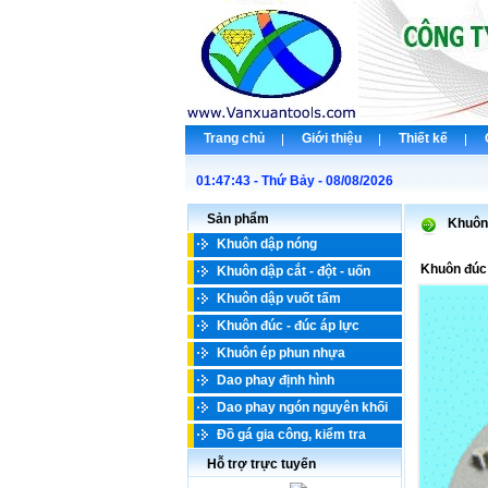
Trang chủ
Giới thiệu
Thiết kế
01:47:43 - Thứ Bảy - 08/08/2026
Chào
Sản phẩm
Khuôn 
Khuôn dập nóng
Khuôn đúc
Khuôn dập cắt - đột - uốn
Khuôn dập vuốt tấm
Khuôn đúc - đúc áp lực
Khuôn ép phun nhựa
Dao phay định hình
Dao phay ngón nguyên khối
Đồ gá gia công, kiểm tra
Hỗ trợ trực tuyến