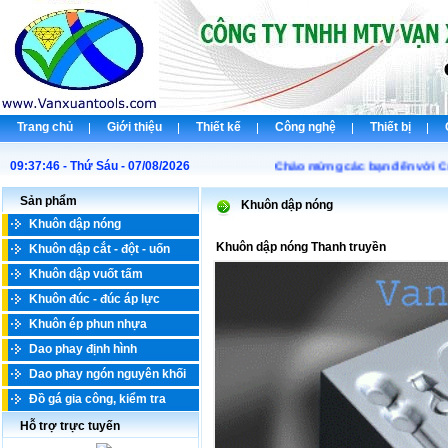
Trang chủ
Giới thiệu
Thiết kế
Công nghệ
Thiết bị
09:37:46 - Thứ Sáu - 07/08/2026
Chào mừng các bạn đến với Công
Sản phẩm
Khuôn dập nóng
Khuôn dập nóng
Khuôn dập nóng Thanh truyền
Khuôn dập cắt - đột - uốn
Khuôn dập vuốt tấm
Khuôn đúc - đúc áp lực
Khuôn ép phun nhựa
Dao phay định hình
Dao phay ngón nguyên khối
Đồ gá gia công, kiểm tra
Hỗ trợ trực tuyến